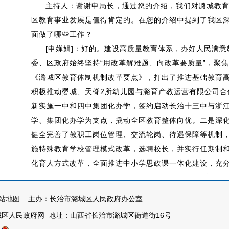
主持人：谢谢申局长，通过您的介绍，我们对潞城教
区教育事业发展是值得肯定的。在您的介绍中提到了我区
面做了哪些工作？
[申婵娟]：好的。建设高质量教育体系，办好人民满
委、区政府始终坚持“用改革解难题、向改革要质量”，聚
《潞城区教育体制机制改革要点》，打出了推进基础教育高
积极推动婴城、天脊2所幼儿园与潞育产教运营有限公司合
新实施一中和四中集团化办学，签约启动长治十三中与浙
学、集团化办学为支点，撬动全区教育整体向优。二是深化教
健全完善了教职工岗位管理、交流轮岗、待遇保障等机制
施特殊教育学校管理模式改革，选聘校长，并实行任期制
化育人方式改革，全面推进中小学思政课一体化建设，充
人功能，积极打造“思政+德育+心育+法治教育”协同育人
程，构建“AI双师课后服务+”育人体系，进一步巩固和拓
站地图
主办：长治市潞城区人民政府办公室
先后组建了普职融通班和综合高中试点班，努力实现普通
城区人民政府网 地址：山西省长治市潞城区衙道街16号
主持人：听了申局长的介绍，我区近年来在深化教育