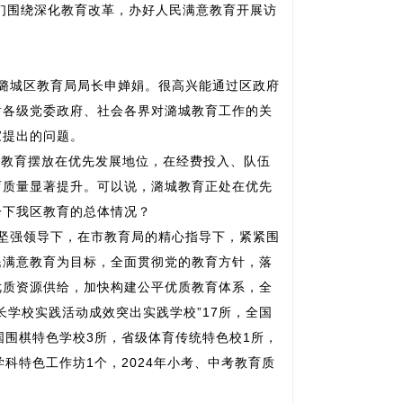
们围绕深化教育改革，办好人民满意教育开展访
是潞城区教育局局长申婵娟。很高兴能通过区政府
谢各级党委政府、社会各界对潞城教育工作的关
家提出的问题。
把教育摆放在优先发展地位，在经费投入、队伍
育质量显著提升。可以说，潞城教育正处在优先
一下我区教育的总体情况？
的坚强领导下，在市教育局的精心指导下，紧紧围
民满意教育为目标，全面贯彻党的教育方针，落
优质资源供给，加快构建公平优质教育体系，全
长学校实践活动成效突出实践学校”17所，全国
国围棋特色学校3所，省级体育传统特色校1所，
科特色工作坊1个，2024年小考、中考教育质
。