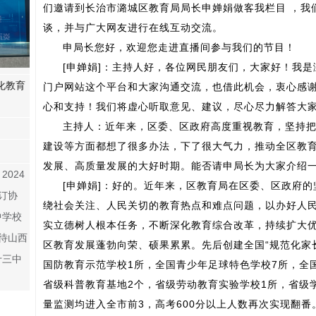
们邀请到长治市潞城区教育局局长申婵娟做客我栏目 ，我
谈，并与广大网友进行在线互动交流。
申局长您好，欢迎您走进直播间参与我们的节目！
[申婵娟]：主持人好，各位网民朋友们，大家好！我
化教育
门户网站这个平台和大家沟通交流，也借此机会，衷心感
心和支持！我们将虚心听取意见、建议，尽心尽力解答大
主持人：近年来，区委、区政府高度重视教育，坚持
建设等方面都想了很多办法，下了很大气力，推动全区教
发展、高质量发展的大好时期。能否请申局长为大家介绍
024
[申婵娟]：好的。近年来，区教育局在区委、区政府
订协
绕社会关注、人民关切的教育热点和难点问题，以办好人
中学校
实立德树人根本任务，不断深化教育综合改革，持续扩大
待山西
区教育发展蓬勃向荣、硕果累累。先后创建全国“规范化家
十三中
国防教育示范学校1所，全国青少年足球特色学校7所，全
省级科普教育基地2个，省级劳动教育实验学校1所，省级学
量监测均进入全市前3，高考600分以上人数再次实现翻番