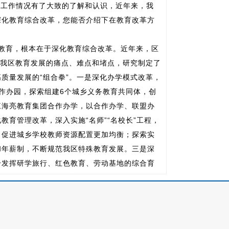
育工作情况有了大致的了解和认识，近年来，我
深化教育综合改革，您能否介绍下在教育改革方
意教育，根本在于深化教育综合改革。近年来，区
焦我区教育发展的痛点、难点和堵点，研究制定了
质量发展的“组合拳”。一是深化办学模式改革，
作办园，探索组建6个城乡义务教育共同体，创
江海亮教育集团合作办学，以合作办学、联盟办
育管理改革，深入实施“名师”“名校长”工程，
，促进城乡学校教师资源配置更加均衡；探索实
和年薪制，不断规范我区特殊教育发展。三是深
分发挥研学旅行、红色教育、劳动基地的综合育
机制；成功引进海亮教育课后服务项目及科技课
展“双减”成效；探索推进普职融通育人模式改革，
教育与职业教育优势互补、融合发展。
改革上确实做了不少工作，特别在引进优质资